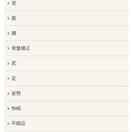
背
腹
腰
骨盤矯正
尻
足
姿勢
快眠
不眠症