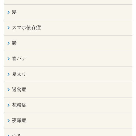
髪
スマホ依存症
鬱
春バテ
夏太り
過食症
花粉症
夜尿症
つる