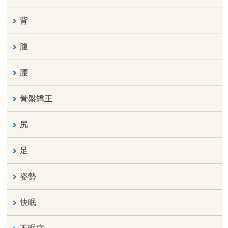
背
腹
腰
骨盤矯正
尻
足
姿勢
快眠